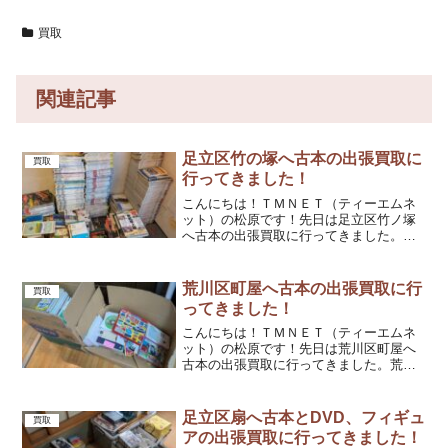
買取
関連記事
足立区竹の塚へ古本の出張買取に
買取
行ってきました！
こんにちは！ＴＭＮＥＴ（ティーエムネ
ット）の松原です！先日は足立区竹ノ塚
へ古本の出張買取に行ってきました。行
ってみるとたくさんの鉄道雑誌がありま
した。昔から集めていたそうで、売ろう
と思っていたものの、なかなか機会がな
荒川区町屋へ古本の出張買取に行
買取
かったそうです。今回、引...
ってきました！
こんにちは！ＴＭＮＥＴ（ティーエムネ
ット）の松原です！先日は荒川区町屋へ
古本の出張買取に行ってきました。荒川
区は当店からも近いのでよく依頼がある
地域です。行ってみると絵本やビジネス
書などがありました。このくらいの量な
足立区扇へ古本とDVD、フィギュ
買取
らバイクで運べるのでバイ...
アの出張買取に行ってきました！