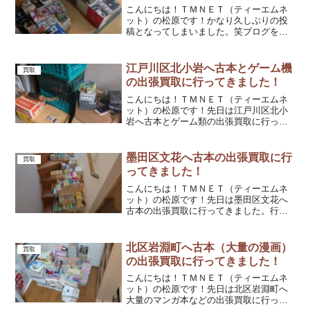
こんにちは！ＴＭＮＥＴ（ティーエムネ
ット）の松原です！かなり久しぶりの投
稿となってしまいました。笑ブログを更
新していない間も、おかげさまでたくさ
んのご依頼があったのですが、ブログ更
新を怠ってしまいました。これからはち
江戸川区北小岩へ古本とゲーム機
買取
ゃんと更新していきたいと...
の出張買取に行ってきました！
こんにちは！ＴＭＮＥＴ（ティーエムネ
ット）の松原です！先日は江戸川区北小
岩へ古本とゲーム類の出張買取に行って
きました。行ってみると外の物置に集め
られていました。今回は本以外にもいろ
いろな物がありましたが、すべて買い取
墨田区文花へ古本の出張買取に行
買取
らせていただきました。本...
ってきました！
こんにちは！ＴＭＮＥＴ（ティーエムネ
ット）の松原です！先日は墨田区文花へ
古本の出張買取に行ってきました。行っ
てみるとたくさんの文庫本がありまし
た。主に推理小説が多かったです。その
他にも新書や単行本もありました。整理
北区岩淵町へ古本（大量の漫画）
買取
をしているようで、値が付か...
の出張買取に行ってきました！
こんにちは！ＴＭＮＥＴ（ティーエムネ
ット）の松原です！先日は北区岩淵町へ
大量のマンガ本などの出張買取に行って