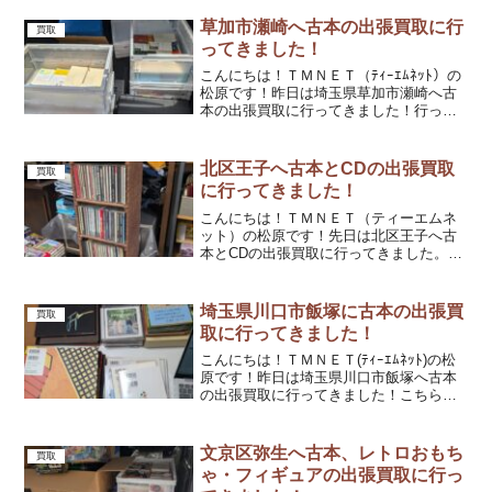
くださったお客様で、今回で2回目のご利
用になります。リピートしていただきあ
草加市瀬崎へ古本の出張買取に行
買取
りがとうございます。(...
ってきました！
こんにちは！ＴＭＮＥＴ（ﾃｨｰｴﾑﾈｯﾄ）の
松原です！昨日は埼玉県草加市瀬崎へ古
本の出張買取に行ってきました！行って
みると漫画や文庫本など様々な本があり
ました。ご実家が現在空き家になってお
り、整理をされているのだそうです。お
北区王子へ古本とCDの出張買取
買取
客様の学生時代に...
に行ってきました！
こんにちは！ＴＭＮＥＴ（ティーエムネ
ット）の松原です！先日は北区王子へ古
本とCDの出張買取に行ってきました。行
ってみるとたくさんの古本とCDがありま
した。値が付くものと付かないもの含め
てすべて引き取らせていただきました。
埼玉県川口市飯塚に古本の出張買
買取
当店のホームページを...
取に行ってきました！
こんにちは！ＴＭＮＥＴ(ﾃｨｰｴﾑﾈｯﾄ)の松
原です！昨日は埼玉県川口市飯塚へ古本
の出張買取に行ってきました！こちらの
お客様は二度目の買取依頼となります。
前回に引き続き当店を選んでいただきま
して本当にありがとうございます。(#^^#)
文京区弥生へ古本、レトロおもち
買取
行って...
ゃ・フィギュアの出張買取に行っ