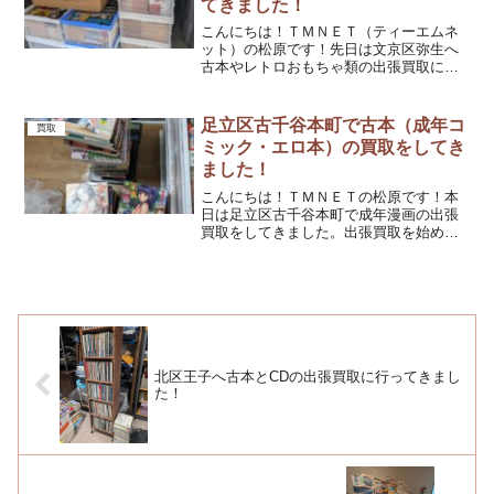
てきました！
こんにちは！ＴＭＮＥＴ（ティーエムネ
ット）の松原です！先日は文京区弥生へ
古本やレトロおもちゃ類の出張買取に行
ってきました。行ってみるとたくさんの
古本やおもちゃ類がありました。ご依頼
主の旦那様のものだそうで、整理をして
足立区古千谷本町で古本（成年コ
買取
いるのだそうです。買い取...
ミック・エロ本）の買取をしてき
ました！
こんにちは！ＴＭＮＥＴの松原です！本
日は足立区古千谷本町で成年漫画の出張
買取をしてきました。出張買取を始めて
以来一番近い現場でした。当店から車で5
分の近さでした。笑やはり近いと楽でい
いですね。笑今回は成年本いわゆるエロ
本の買取依頼でした。行...
北区王子へ古本とCDの出張買取に行ってきまし
た！